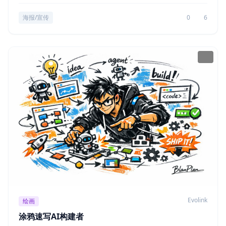
海报/宣传
0
6
Evolink
绘画
涂鸦速写AI构建者