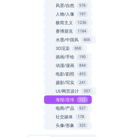
风景/自然
576
人物/人像
197
极简主义
1236
赛博朋克
1184
水墨/中国风
404
3D渲染
868
插画/手绘
190
动漫/漫画
844
电影/剧照
455
摄影/写实
241
UI/网页设计
507
海报/宣传
122
电商/产品
927
社交媒体
178
头像/形象
325