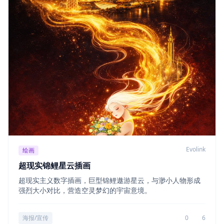
Evolink
绘画
超现实锦鲤星云插画
超现实主义数字插画，巨型锦鲤遨游星云，与渺小人物形成
强烈大小对比，营造空灵梦幻的宇宙意境。
海报/宣传
0
6