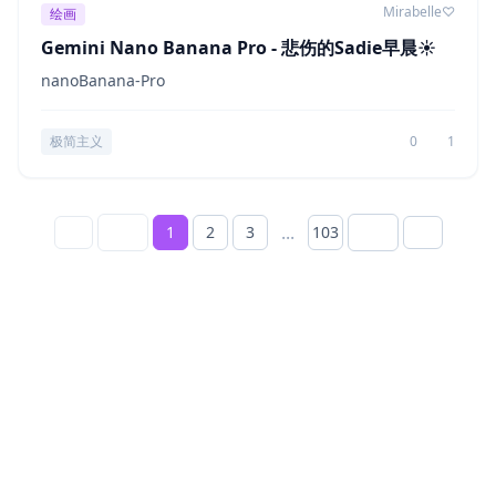
Mirabelle♡
绘画
Gemini Nano Banana Pro - 悲伤的Sadie早晨☀️
nanoBanana-Pro
极简主义
0
1
...
1
2
3
103