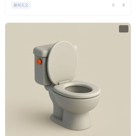
极简主义
0
8