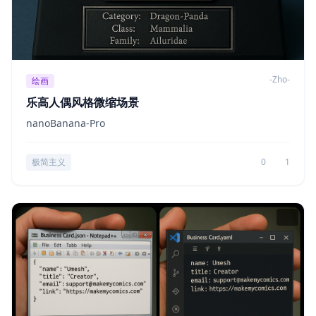
-Zho-
绘画
乐高人偶风格微缩场景
nanoBanana-Pro
极简主义
0
1