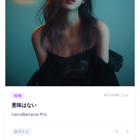
AI.comb(コム)
绘画
意味はない
nanoBanana-Pro
极简主义
0
5