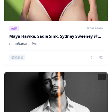
Bahar azam
绘画
Maya Hawke, Sadie Sink, Sydney Sweeney 超近
距摄影
nanoBanana-Pro
极简主义
0
82