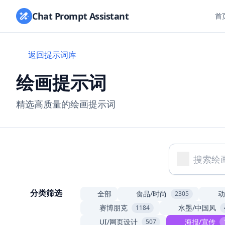
Chat Prompt Assistant
首
返回提示词库
绘画提示词
精选高质量的绘画提示词
分类筛选
全部
食品/时尚
动
2305
赛博朋克
水墨/中国风
1184
UI/网页设计
海报/宣传
507