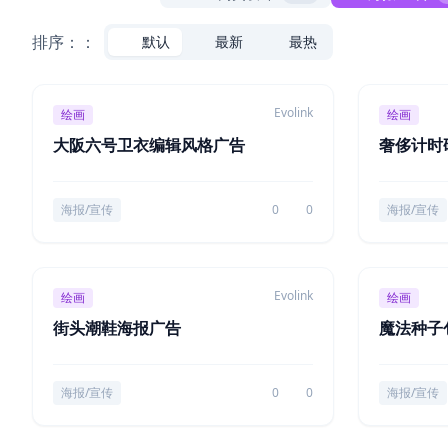
排序：：
默认
最新
最热
Evolink
绘画
绘画
大阪六号卫衣编辑风格广告
奢侈计时
海报/宣传
0
0
海报/宣传
Evolink
绘画
绘画
街头潮鞋海报广告
魔法种子
海报/宣传
0
0
海报/宣传