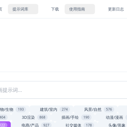
页
提示词库
下载
使用指南
更新日志
物/生物
建筑/室内
风景/自然
193
274
576
3D渲染
插画/手绘
动漫/漫画
404
868
190
电商/产品
社交媒体
头像/形象
122
927
178