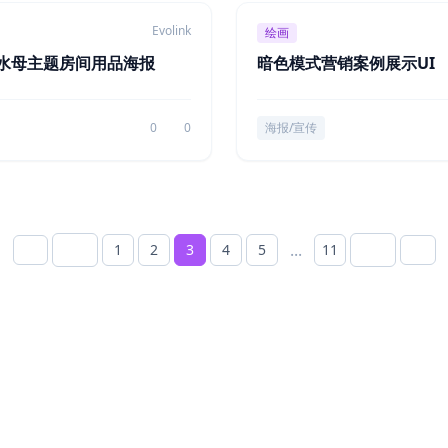
Evolink
绘画
水母主题房间用品海报
暗色模式营销案例展示UI
0
0
海报/宣传
...
1
2
3
4
5
11