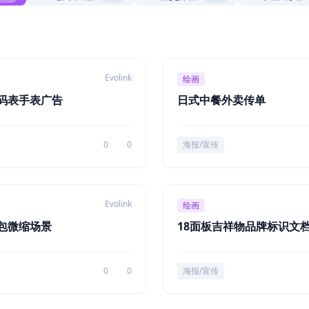
Evolink
绘画
码表手表广告
日式中餐外卖传单
0
0
海报/宣传
Evolink
绘画
包微缩场景
18面板吉祥物品牌标识文
0
0
海报/宣传