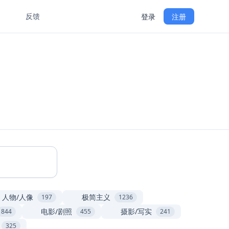
反馈
登录
注册
GitHub
切换语言
人物/人像
极简主义
197
1236
电影/剧照
摄影/写实
844
455
241
325