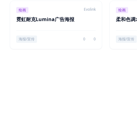
Evolink
绘画
绘画
霓虹耐克Lumina广告海报
柔和色调
海报/宣传
0
0
海报/宣传